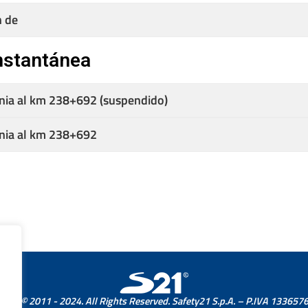
n de
nstantánea
inia al km 238+692 (suspendido)
inia al km 238+692
ight © 2011 - 2024. All Rights Reserved. Safety21 S.p.A. – P.IVA 13365