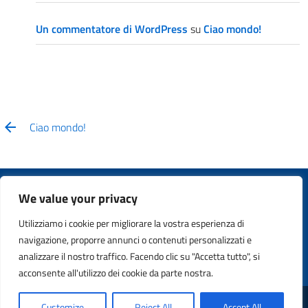
Un commentatore di WordPress
su
Ciao mondo!
Ciao mondo!
We value your privacy
Copyright © 2011 - 2024. All Rights Reserved. Safety21 S.p.A. –
Utilizziamo i cookie per migliorare la vostra esperienza di
P.IVA 13365760159
navigazione, proporre annunci o contenuti personalizzati e
analizzare il nostro traffico. Facendo clic su "Accetta tutto", si
acconsente all'utilizzo dei cookie da parte nostra.
Customize
Reject All
Accept All