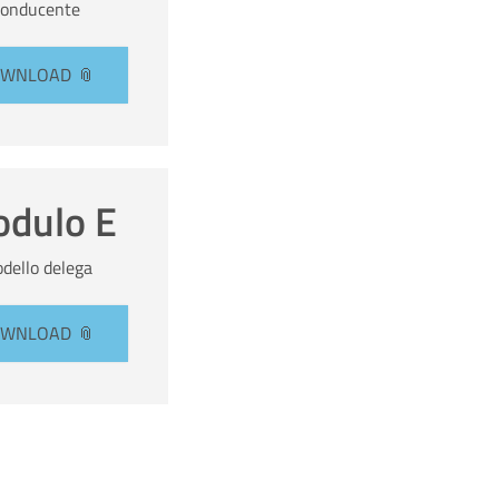
conducente
OWNLOAD
dulo E
dello delega
OWNLOAD