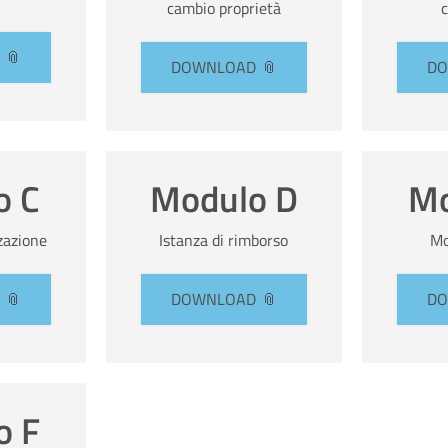
cambio proprietà
DOWNLOAD
D
o C
Modulo D
Mo
zzazione
Istanza di rimborso
Mo
DOWNLOAD
D
o F