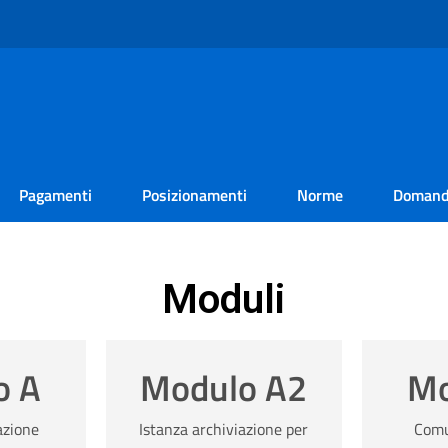
Pagamenti
Posizionamenti
Norme
Doman
Moduli
o A
Modulo A2
Mo
azione
Istanza archiviazione per
Comu